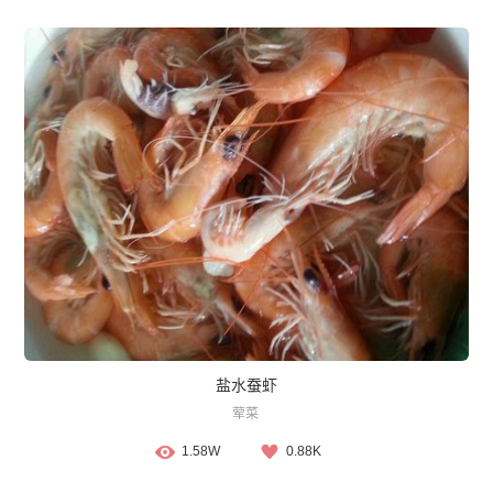
盐水蚕虾
荤菜
1.58W
0.88K