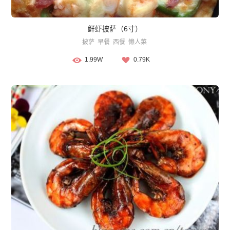
鲜虾披萨（6寸）
披萨
早餐
西餐
懒人菜
1.99W
0.79K