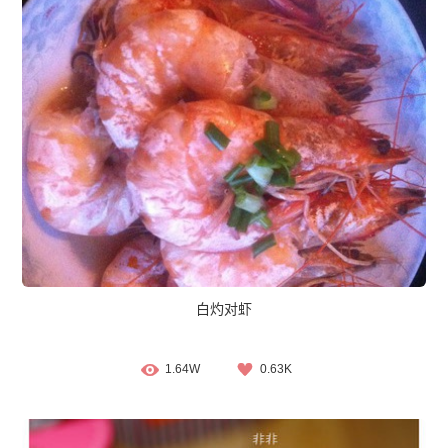
白灼对虾
1.64W
0.63K