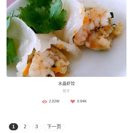
水晶虾饺
饺子
2.02W
0.94K
1
2
3
下一页