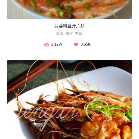
蒜蓉粉丝开片虾
荤菜
粉丝
午餐
1.12W
0.55K