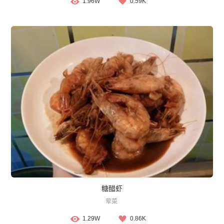
1.96W
0.59K
糖醋虾
荤菜
1.29W
0.86K