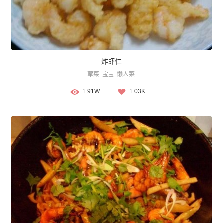
炸虾仁
荤菜
宝宝
懒人菜
1.91W
1.03K