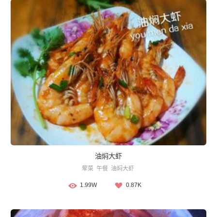
油焖大虾
荤菜
午餐
油焖大虾
1.99W
0.87K