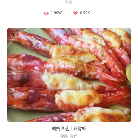
鸡汤
1.99W
0.99K
朗姆酒芝士开背虾
荤菜
海鲜