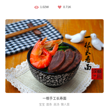
1.02W
0.71K
一根手工长寿面
宝宝
面条
高汤
懒人菜