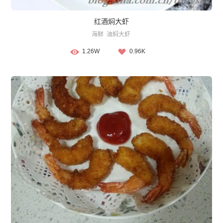
红酒焖大虾
海鲜
油焖大虾
1.26W
0.96K