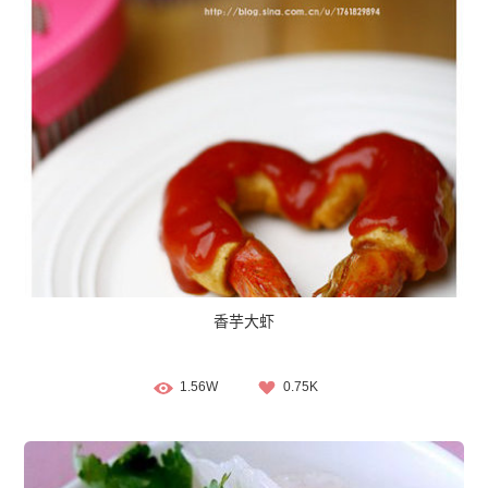
香芋大虾
1.56W
0.75K