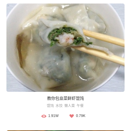
教你包韭菜鲜虾馄饨
馄饨
水饺
懒人菜
午餐
1.91W
0.79K