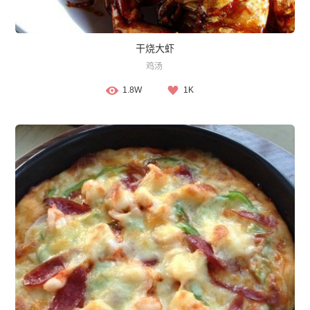
干烧大虾
鸡汤
1.8W
1K