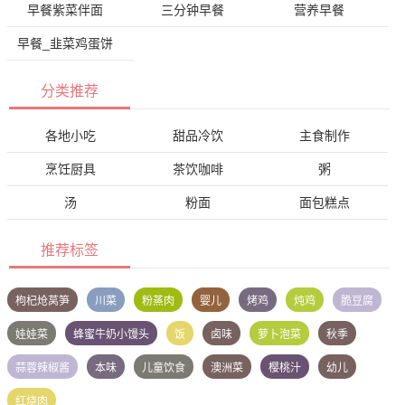
早餐紫菜伴面
三分钟早餐
营养早餐
早餐_韭菜鸡蛋饼
分类推荐
各地小吃
甜品冷饮
主食制作
烹饪厨具
茶饮咖啡
粥
汤
粉面
面包糕点
推荐标签
枸杞炝莴笋
川菜
粉蒸肉
婴儿
烤鸡
炖鸡
脆豆腐
娃娃菜
蜂蜜牛奶小馒头
饭
卤味
萝卜泡菜
秋季
蒜蓉辣椒酱
本味
儿童饮食
澳洲菜
樱桃汁
幼儿
红烧肉