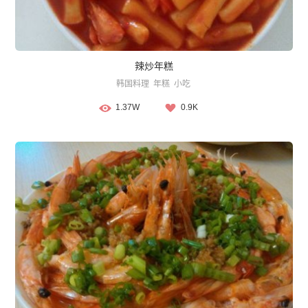
辣炒年糕
韩国料理
年糕
小吃
1.37W
0.9K