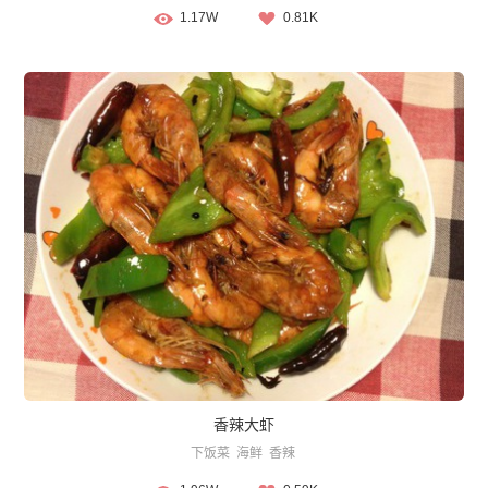
1.17W
0.81K
香辣大虾
下饭菜
海鲜
香辣