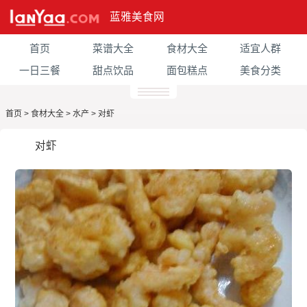
蓝雅美食网
首页
菜谱大全
食材大全
适宜人群
一日三餐
甜点饮品
面包糕点
美食分类
首页
>
食材大全
>
水产
>
对虾
对虾