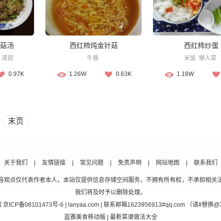
菇汤
西红柿炖金针菇
西红柿炒蛋
清甜
午餐
米饭
懒人菜
0.97K
1.26W
0.63K
1.18W
末页
关于我们
|
友情链接
|
常见问题
|
免责声明
|
网站地图
|
联系我们
容观点仅代表作者本人，本站仅提供信息存储空间服务，不拥有所有权，不承担相关
我们将及时予以删除处理。
网
京ICP备08101473号-6
| lanyaa.com | 联系邮箱1623956913#qq.com （请#
蓝雅美食移动版
| 最新菜谱做法大全