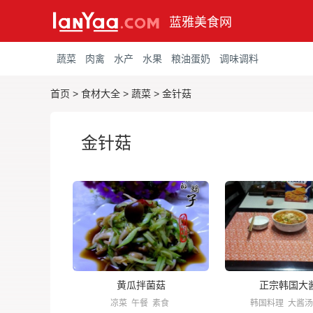
蓝雅美食网
蔬菜
肉禽
水产
水果
粮油蛋奶
调味调料
首页
>
食材大全
>
蔬菜
>
金针菇
金针菇
黄瓜拌菌菇
正宗韩国大
凉菜
午餐
素食
韩国料理
大酱汤