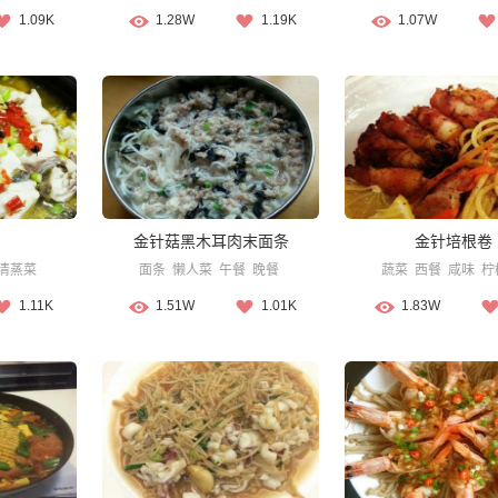
1.09K
1.28W
1.19K
1.07W
金针菇黑木耳肉末面条
金针培根卷
清蒸菜
面条
懒人菜
午餐
晚餐
蔬菜
西餐
咸味
柠
1.11K
1.51W
1.01K
1.83W