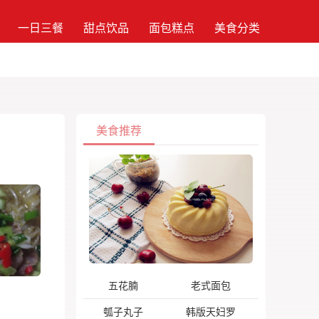
一日三餐
甜点饮品
面包糕点
美食分类
美食推荐
五花腩
老式面包
瓠子丸子
韩版天妇罗