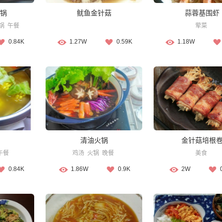
锅
鱿鱼金针菇
蒜蓉基围虾
锅
午餐
荤菜
0.84K
1.27W
0.59K
1.18W
清油火锅
金针菇培根
午餐
鸡汤
火锅
晚餐
美食
0.84K
1.86W
0.9K
2W