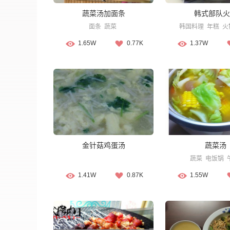
蔬菜汤加面条
韩式部队火
面条
蔬菜
韩国料理
年糕
火
1.65W
0.77K
1.37W
金针菇鸡蛋汤
蔬菜汤
蔬菜
电饭锅
1.41W
0.87K
1.55W