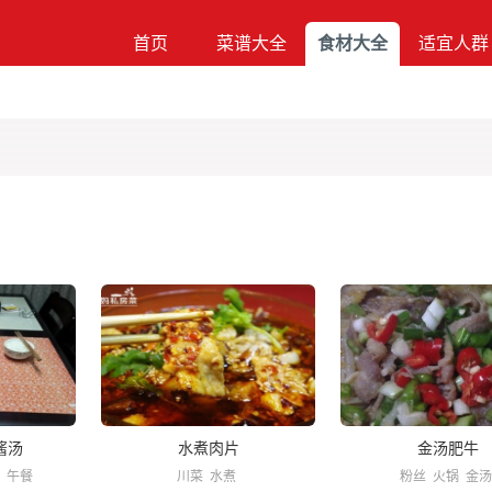
首页
菜谱大全
食材大全
适宜人群
酱汤
水煮肉片
金汤肥牛
午餐
川菜
水煮
粉丝
火锅
金汤