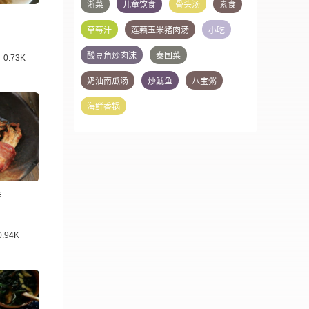
浙菜
儿童饮食
骨头汤
素食
草莓汁
莲藕玉米猪肉汤
小吃
酸豆角炒肉沫
泰国菜
0.73K
奶油南瓜汤
炒鱿鱼
八宝粥
海鲜香锅
卷
0.94K