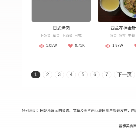
日式烤肉
西兰花拌金针
下饭菜
荤菜
下酒菜
日式
凉菜
凉拌
午餐
1.05W
0.71K
1.97W
1
2
3
4
5
6
7
下一页
特别声明：网站所展示的菜谱、文章及图片由互联网用户整理发布，内
蓝雅美食