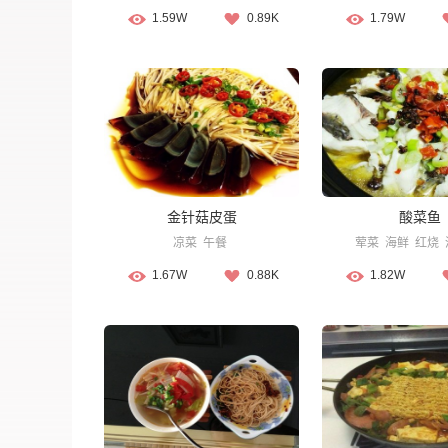
1.59W
0.89K
1.79W
金针菇皮蛋
酸菜鱼
凉菜
午餐
荤菜
海鲜
红烧
1.67W
0.88K
1.82W