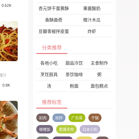
0.62K
杏元饼干蛋黄酥
果酱酸奶
香酥曲奇
橙汁木瓜
豆瓣青椒拌皮蛋
炸虾
分类推荐
各地小吃
甜品冷饮
主食制作
烹饪厨具
茶饮咖啡
粥
檬汁
0.8K
汤
粉面
面包糕点
推荐标签
扣肉
炝拌
广东菜
干锅
咖喱饭
葱爆羊肉
日本小吃