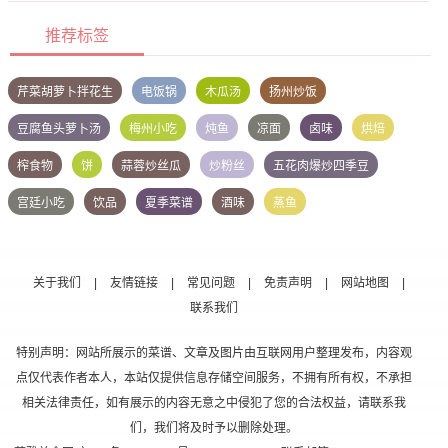
推荐标签
芹菜胡萝卜拌花生
电饭锅
木瓜汤
扬州炒饭
豆腐鱼头萝卜汤
梅州小吃
炖鱼
凉面
卤味
烘焙
榨食物
饼
蒜蓉炒丝瓜
炒粉丝
五花肉爆炒四季豆
宫廷小吃
饮品
夏季菜谱
酒味
蒸鱼
关于我们
|
友情链接
|
常见问题
|
免责声明
|
网站地图
|
联系我们
特别声明：网站所展示的菜谱、文章及图片由互联网用户整理发布，内容观
点仅代表作者本人，本站仅提供信息存储空间服务，不拥有所有权，不承担
相关法律责任，如有展示的内容无意之中侵犯了您的合法权益，请联系我
们，我们将及时予以删除处理。