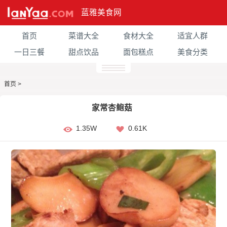
蓝雅美食网
首页
菜谱大全
食材大全
适宜人群
一日三餐
甜点饮品
面包糕点
美食分类
首页
>
家常杏鲍菇
1.35W
0.61K