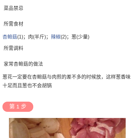
菜品禁忌
所需食材
杏鲍菇
(1)；肉(半斤)；
辣椒
(2)；葱(少量)
所需调料
家常杏鲍菇的做法
葱花一定要在杏鲍菇与肉煎的差不多的时候放，这样葱香味
十足而且葱也不会胡锅
第 1 步