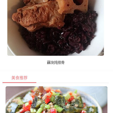
藕块炖排骨
美食推荐