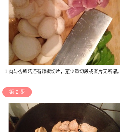
1.肉与杏鲍菇还有辣椒切片，葱少量切段或者片无所谓。
第 2 步