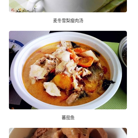
麦冬雪梨瘦肉汤
蕃茄鱼