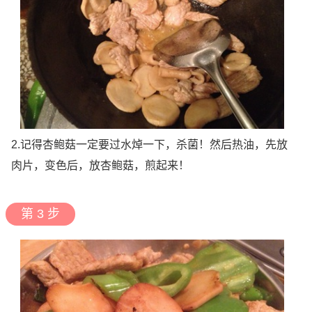
2.记得杏鲍菇一定要过水焯一下，杀菌！然后热油，先放
肉片，变色后，放杏鲍菇，煎起来！
第 3 步