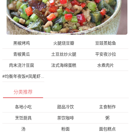
黑椒烤鸡
火腿烧豆瓣
豆豉蒸鲶鱼
青椒黄瓜
土豆丝炒火腿
平安夜沙拉
肉末浇汁豆腐
法式海绵蛋糕
水煮肉片
#均衡年夜饭#凤尾虾球
分类推荐
各地小吃
甜品冷饮
主食制作
烹饪厨具
茶饮咖啡
粥
汤
粉面
面包糕点