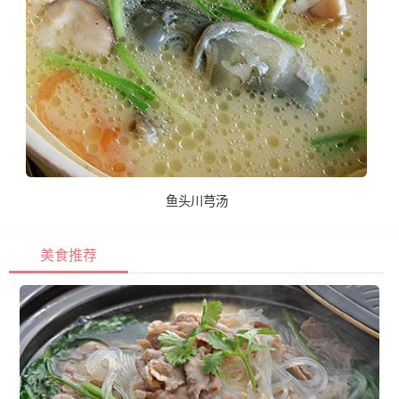
鱼头川芎汤
美食推荐