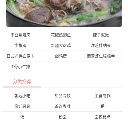
干豆角烧肉
花椒蒸鲫鱼
辣子泥鳅
尖椒鸡
新疆大盘鸡
洋葱拌纳豆
日式凉拌白萝卜
卤鸡蛋
翡翠虾仁培根卷
T骨小牛排
分类推荐
各地小吃
甜品冷饮
主食制作
烹饪厨具
茶饮咖啡
粥
汤
粉面
面包糕点