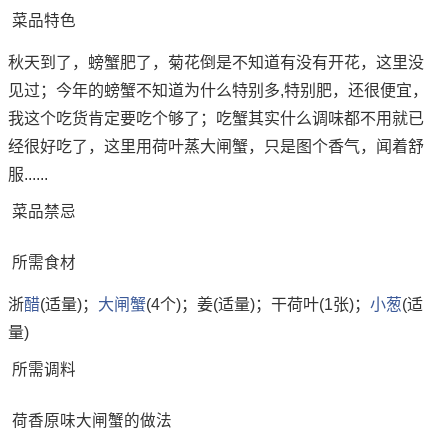
菜品特色
秋天到了，螃蟹肥了，菊花倒是不知道有没有开花，这里没
见过；今年的螃蟹不知道为什么特别多,特别肥，还很便宜，
我这个吃货肯定要吃个够了；吃蟹其实什么调味都不用就已
经很好吃了，这里用荷叶蒸大闸蟹，只是图个香气，闻着舒
服......
菜品禁忌
所需食材
浙
醋
(适量)；
大闸蟹
(4个)；姜(适量)；干荷叶(1张)；
小葱
(适
量)
所需调料
荷香原味大闸蟹的做法