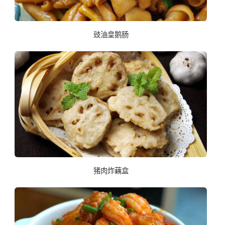
豉油皇鹅肠
猪肉炸藕盒