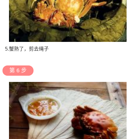
5.蟹熟了，剪去绳子
第 6 步