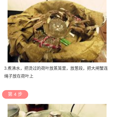
3.煮沸水，把烫过的荷叶放蒸笼里，放葱段，把大闸蟹连
绳子放在荷叶上
第 4 步