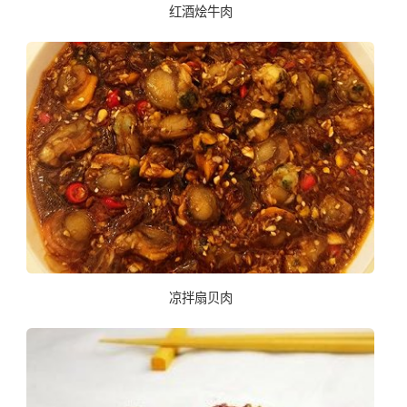
红酒烩牛肉
凉拌扇贝肉