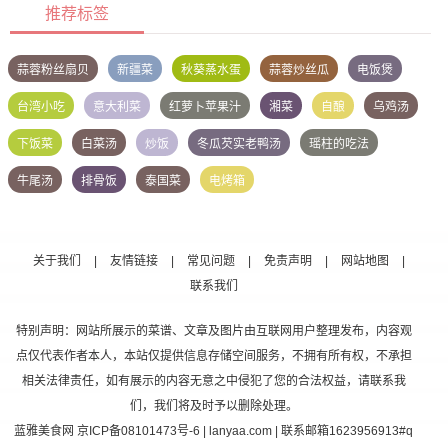
推荐标签
蒜蓉粉丝扇贝
新疆菜
秋葵蒸水蛋
蒜蓉炒丝瓜
电饭煲
台湾小吃
意大利菜
红萝卜苹果汁
湘菜
自酿
乌鸡汤
下饭菜
白菜汤
炒饭
冬瓜芡实老鸭汤
瑶柱的吃法
牛尾汤
排骨饭
泰国菜
电烤箱
关于我们
|
友情链接
|
常见问题
|
免责声明
|
网站地图
|
联系我们
特别声明：网站所展示的菜谱、文章及图片由互联网用户整理发布，内容观
点仅代表作者本人，本站仅提供信息存储空间服务，不拥有所有权，不承担
相关法律责任，如有展示的内容无意之中侵犯了您的合法权益，请联系我
们，我们将及时予以删除处理。
蓝雅美食网
京ICP备08101473号-6
| lanyaa.com | 联系邮箱1623956913#q