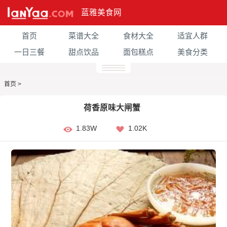
蓝雅美食网
首页
菜谱大全
食材大全
适宜人群
一日三餐
甜点饮品
面包糕点
美食分类
首页
>
荷香原味大闸蟹
1.83W
1.02K