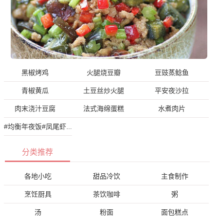
黑椒烤鸡
火腿烧豆瓣
豆豉蒸鲶鱼
青椒黄瓜
土豆丝炒火腿
平安夜沙拉
肉末浇汁豆腐
法式海绵蛋糕
水煮肉片
#均衡年夜饭#凤尾虾球
分类推荐
各地小吃
甜品冷饮
主食制作
烹饪厨具
茶饮咖啡
粥
汤
粉面
面包糕点