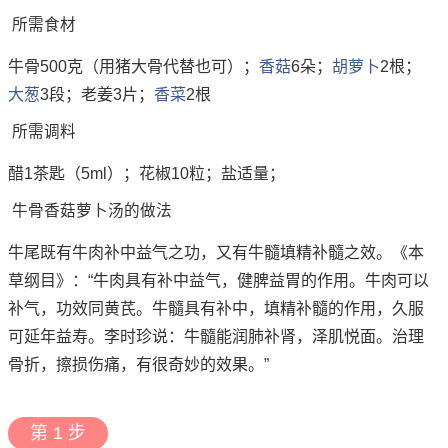
所需食材
牛骨500克（用猪大骨代替也可）；
香菇
6朵；
胡萝卜
2根；
大葱
3段；老姜3片；
香菜
2根
所需调料
醋1茶匙（5ml）；花椒10粒；盐适量；
牛骨香菇萝卜汤的做法
牛尾既有牛肉补中益气之功，又有牛髓填精补髓之效。《本
草纲目》：“牛肉具有补中益气，健脾益胃的作用。牛肉可以
补气，功效同黄芪。牛髓具有补中，填精补髓的作用，久服
可延年益寿。李时珍说：牛髓能润肺补肾，泽肌悦面。治理
骨折，擦损伤痛，有很奇妙的效果。”
第 1 步