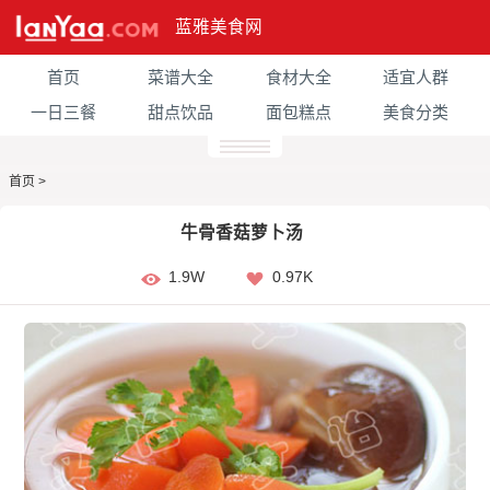
蓝雅美食网
首页
菜谱大全
食材大全
适宜人群
一日三餐
甜点饮品
面包糕点
美食分类
首页
>
牛骨香菇萝卜汤
1.9W
0.97K