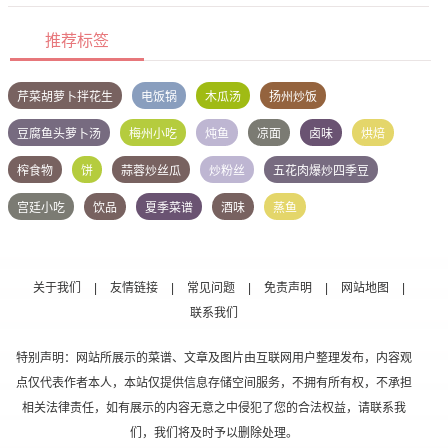
推荐标签
芹菜胡萝卜拌花生
电饭锅
木瓜汤
扬州炒饭
豆腐鱼头萝卜汤
梅州小吃
炖鱼
凉面
卤味
烘焙
榨食物
饼
蒜蓉炒丝瓜
炒粉丝
五花肉爆炒四季豆
宫廷小吃
饮品
夏季菜谱
酒味
蒸鱼
关于我们
|
友情链接
|
常见问题
|
免责声明
|
网站地图
|
联系我们
特别声明：网站所展示的菜谱、文章及图片由互联网用户整理发布，内容观
点仅代表作者本人，本站仅提供信息存储空间服务，不拥有所有权，不承担
相关法律责任，如有展示的内容无意之中侵犯了您的合法权益，请联系我
们，我们将及时予以删除处理。