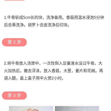
1.牛骨斩成5cm长的块，洗净备用。香菇用温水浸泡5分钟
后去蒂洗净。胡罗卜去皮洗净后切块。
第 2 步
2.将牛骨放入汤煲中，一次性倒入足量清水没过牛骨。大
火加热后，撇去浮沫，放入香菇，大葱，姜片和花椒。再
调入醋，盖上盖子用中火煲2小时。
第 3 步