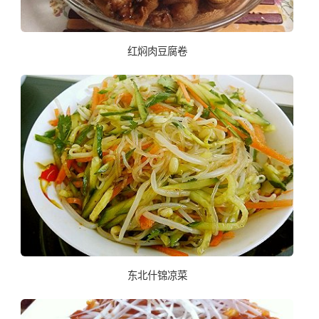
红焖肉豆腐卷
东北什锦凉菜