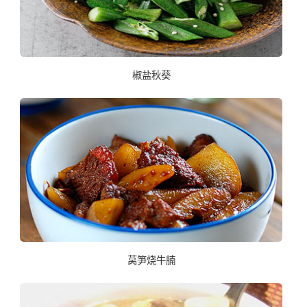
椒盐秋葵
莴笋烧牛腩