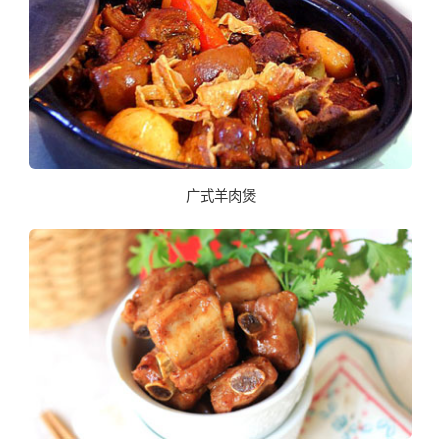
广式羊肉煲