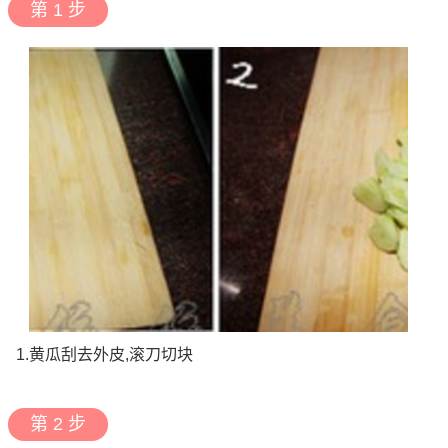
第 1 步
1.黄瓜刮去外皮,滚刀切块
第 2 步