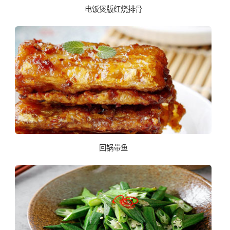
电饭煲版红烧排骨
回锅带鱼