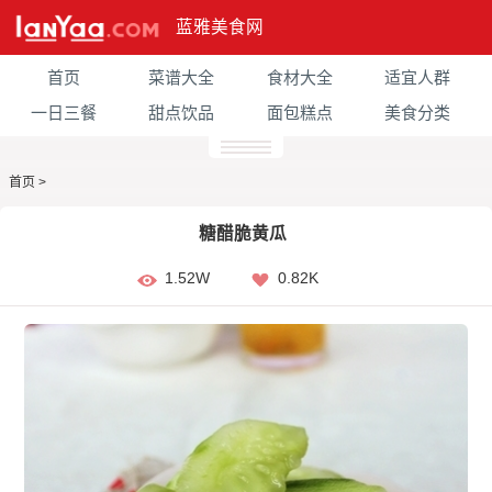
蓝雅美食网
首页
菜谱大全
食材大全
适宜人群
一日三餐
甜点饮品
面包糕点
美食分类
首页
>
糖醋脆黄瓜
1.52W
0.82K