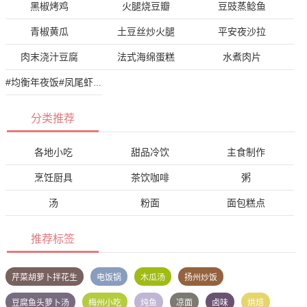
黑椒烤鸡
火腿烧豆瓣
豆豉蒸鲶鱼
青椒黄瓜
土豆丝炒火腿
平安夜沙拉
肉末浇汁豆腐
法式海绵蛋糕
水煮肉片
#均衡年夜饭#凤尾虾球
分类推荐
各地小吃
甜品冷饮
主食制作
烹饪厨具
茶饮咖啡
粥
汤
粉面
面包糕点
推荐标签
芹菜胡萝卜拌花生
电饭锅
木瓜汤
扬州炒饭
豆腐鱼头萝卜汤
梅州小吃
炖鱼
凉面
卤味
烘焙