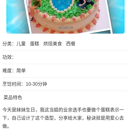
分类：
儿童
蛋糕
烘焙美食
西餐
功效：
难度：简单
烹饪时间：10-30分钟
菜品特色
今天是妹妹生日，我这当姐的业余选手也要做个蛋糕表示一
下，自己设计了这个造型，分享给大家，秘诀就是用爱心去
做。