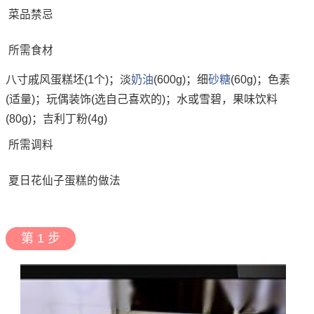
菜品禁忌
所需食材
八寸戚风蛋糕坯(1个)；淡
奶油
(600g)；细
砂糖
(60g)；色素
(适量)；玩偶装饰(选自己喜欢的)；水或雪碧，果味饮料
(80g)；吉利丁粉(4g)
所需调料
夏日花仙子蛋糕的做法
第 1 步