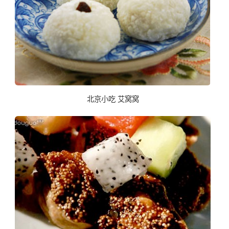
北京小吃 艾窝窝