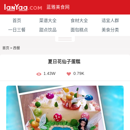
蓝雅美食网
首页
菜谱大全
食材大全
适宜人群
一日三餐
甜点饮品
面包糕点
美食分类
首页
>
西餐
夏日花仙子蛋糕
1.43W
0.79K