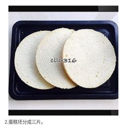
2.蛋糕坯分成三片。