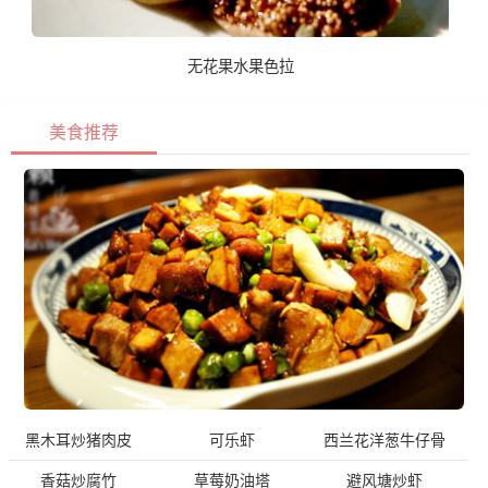
无花果水果色拉
美食推荐
黑木耳炒猪肉皮
可乐虾
西兰花洋葱牛仔骨
香菇炒腐竹
草莓奶油塔
避风塘炒虾