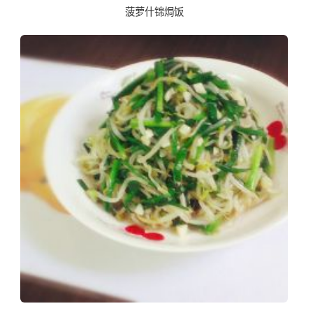
菠萝什锦焗饭