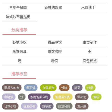
自制午餐肉
香辣烤鸡腿
水晶猪手
法式沙布蕾挞皮
分类推荐
各地小吃
甜品冷饮
主食制作
烹饪厨具
茶饮咖啡
粥
汤
粉面
面包糕点
推荐标签
南昌人的宝
寿司饭
京津美食
辣味
赣菜
烧麦
咖喱饭
饼
家庭泡菜自制
铜盘蒸牛肉
滋补汤
蛋糕
日本小吃
藜麦红枣
辣椒面
红烧猪蹄
兰州菜