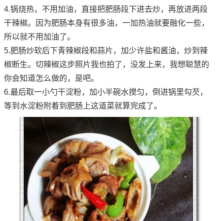
4.锅烧热，不用加油，直接把肥肠段下进去炒，再放进两段
干辣椒。因为肥肠本身有很多油，一加热油就要融化一些，
所以就不用加油了。
5.肥肠炒软后下青辣椒段和蒜片，加少许盐和酱油，炒到辣
椒断生。切辣椒这步照片我也拍了，没发上来，我想聪慧的
你会知道怎么做的，是吧。
6.最后取一小勺干淀粉，加小半碗水搅匀，倒进锅里勾芡，
等到水淀粉附着到肥肠上这道菜就算完成了。