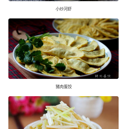
小炒河虾
猪肉蛋饺