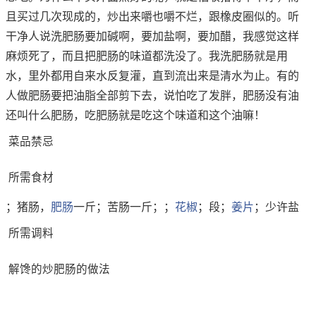
且买过几次现成的，炒出来嚼也嚼不烂，跟橡皮圈似的。听
干净人说洗肥肠要加碱啊，要加盐啊，要加醋，我感觉这样
麻烦死了，而且把肥肠的味道都洗没了。我洗肥肠就是用
水，里外都用自来水反复灌，直到流出来是清水为止。有的
人做肥肠要把油脂全部剪下去，说怕吃了发胖，肥肠没有油
还叫什么肥肠，吃肥肠就是吃这个味道和这个油嘛！
菜品禁忌
所需食材
；猪肠，
肥肠
一斤；苦肠一斤；；
花椒
；段；
姜片
；少许盐
所需调料
解馋的炒肥肠的做法