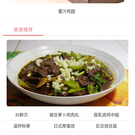
蜜汁鸡翅
美食推荐
炒鲜贝
豌豆萝卜鸡肉丸
腐乳烧鸡中翅
温拌秋葵
日式厚蛋烧
豇豆烧豆腐