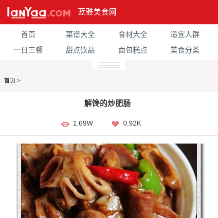
蓝雅美食网
首页
菜谱大全
食材大全
适宜人群
一日三餐
甜点饮品
面包糕点
美食分类
首页
>
解馋的炒肥肠
1.69W
0.92K