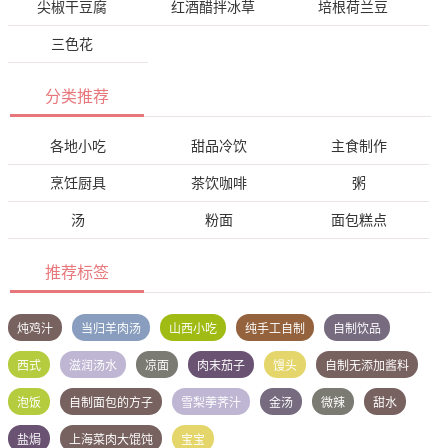
尖椒干豆腐
红酒醋拌冰草
培根荷兰豆
三色花
分类推荐
各地小吃
甜品冷饮
主食制作
烹饪厨具
茶饮咖啡
粥
汤
粉面
面包糕点
推荐标签
炖鸡汁
当归羊肉汤
山西小吃
纯手工自制
自制饮品
西式
滋润汤水
凉面
肉末茄子
馒头
自制无添加酱料
泡饭
自制面包的方子
雪梨荸荠汁
金汤
微辣
甜水
盐焗
上海菜肉大馄饨
宝宝