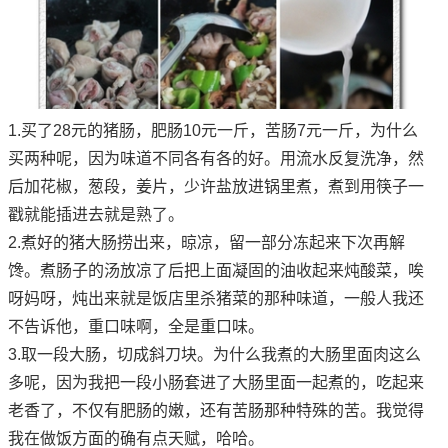
1.买了28元的猪肠，肥肠10元一斤，苦肠7元一斤，为什么
买两种呢，因为味道不同各有各的好。用流水反复洗净，然
后加花椒，葱段，姜片，少许盐放进锅里煮，煮到用筷子一
戳就能插进去就是熟了。
2.煮好的猪大肠捞出来，晾凉，留一部分冻起来下次再解
馋。煮肠子的汤放凉了后把上面凝固的油收起来炖酸菜，唉
呀妈呀，炖出来就是饭店里杀猪菜的那种味道，一般人我还
不告诉他，重口味啊，全是重口味。
3.取一段大肠，切成斜刀块。为什么我煮的大肠里面肉这么
多呢，因为我把一段小肠套进了大肠里面一起煮的，吃起来
老香了，不仅有肥肠的嫩，还有苦肠那种特殊的苦。我觉得
我在做饭方面的确有点天赋，哈哈。