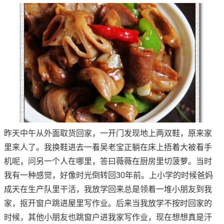
昨天中午从外面取货回家，一开门发现地上两双鞋，原来家
里来人了。我换鞋进去一看吴老宝正躺在床上捂着大被看手
机呢，问另一个人在哪里，答曰薇薇在厨房里切菠萝。当时
我有一种感觉，好像时光倒转回30年前。上小学的时候爸妈
成天在生产队里干活，我放学回来总是领着一堆小朋友到我
家，抠开窗户跳进屋里写作业。后来当我放学不按时回家的
时候，其他小朋友也跳窗户进我家写作业，现在想想真是汗