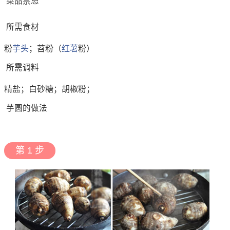
菜品禁忌
所需食材
粉
芋头
；苕粉（
红薯
粉）
所需调料
精盐；白砂糖；胡椒粉；
芋圆的做法
第 1 步