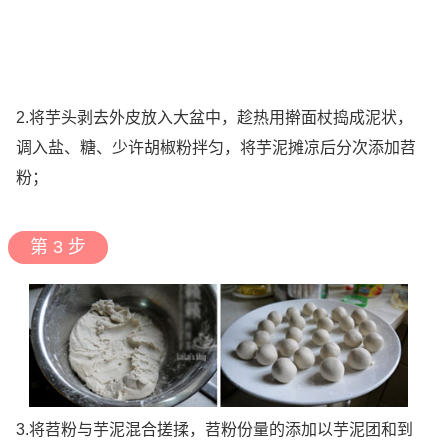
2.将芋头剥去外皮放入大盆中，趁热用擀面杖捣成泥状，
调入盐、糖、少许胡椒粉拌匀，将芋泥摊凉后分次添加苕
粉；
第 3 步
3.将苕粉与芋泥混合搓揉，苕粉份量的添加以芋泥团和到