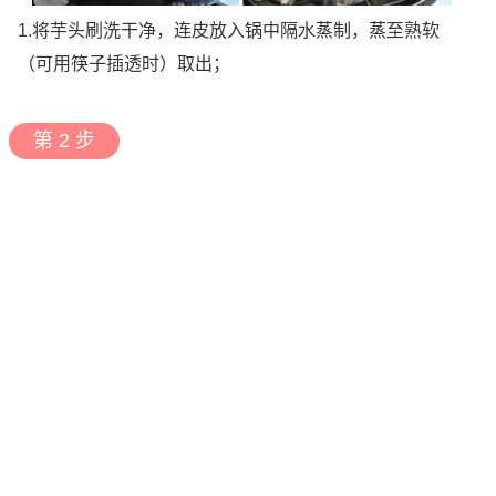
1.将芋头刷洗干净，连皮放入锅中隔水蒸制，蒸至熟软
（可用筷子插透时）取出；
第 2 步