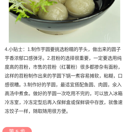
4.小贴士：1.制作芋圆要挑选粉糯的芋头，做出来的圆子
芋香浓郁口感弹牙。2.苕粉的选择很重要，一定要选用纯
度高的苕粉，市售的苕粉（红薯粉）很多都掺杂有面粉，
这样的苕粉制作出来的芋圆下锅一煮容易摊软，粘糊，口
感很糟。3.制作好的芋圆，最适宜搭配鱼圆、肉圆，氽入
高汤中煮食。做好的芋圆一次吃用不完的，可以放入冰箱
冷冻室，冷冻定型后再入保鲜盒或保鲜袋中存放，就像速
冻饺子一样，随取随用很方便。
第 5 步