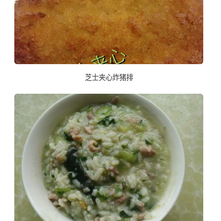
芝士夹心炸猪排