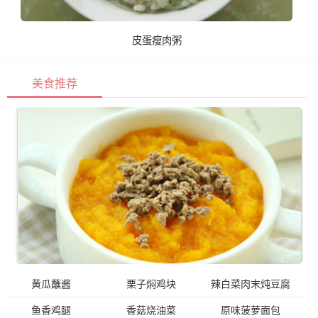
皮蛋瘦肉粥
美食推荐
黄瓜蘸酱
栗子焖鸡块
辣白菜肉末炖豆腐
鱼香鸡腿
香菇烧油菜
原味菠萝面包