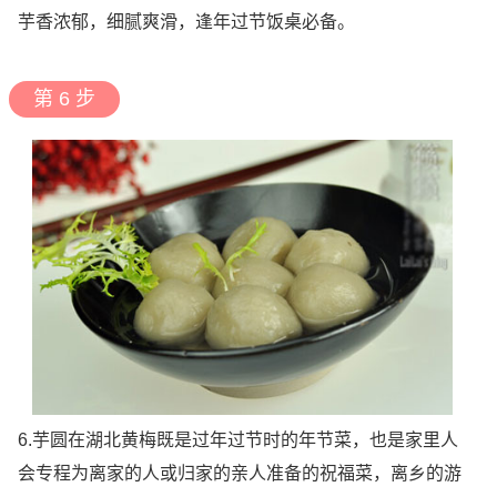
芋香浓郁，细腻爽滑，逢年过节饭桌必备。
第 6 步
6.芋圆在湖北黄梅既是过年过节时的年节菜，也是家里人
会专程为离家的人或归家的亲人准备的祝福菜，离乡的游