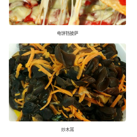
电饼铛披萨
炒木耳