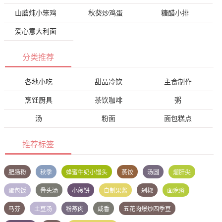
山蘑炖小笨鸡
秋葵炒鸡蛋
糖醋小排
爱心意大利面
分类推荐
各地小吃
甜品冷饮
主食制作
烹饪厨具
茶饮咖啡
粥
汤
粉面
面包糕点
推荐标签
肥肠粉
秋季
蜂蜜牛奶小馒头
蒸饺
汤圆
熘肝尖
蛋包饭
骨头汤
小煎饼
自制果酱
剁椒
面疙瘩
马芬
土豆汤
粉蒸肉
咸香
五花肉爆炒四季豆