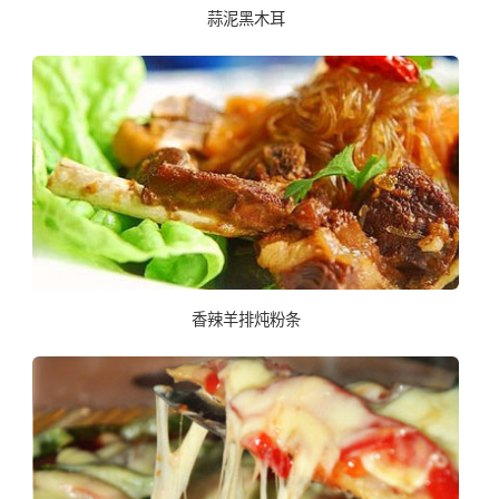
蒜泥黑木耳
香辣羊排炖粉条