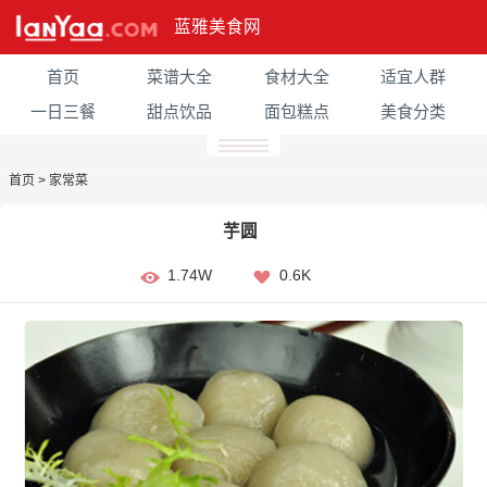
蓝雅美食网
首页
菜谱大全
食材大全
适宜人群
一日三餐
甜点饮品
面包糕点
美食分类
首页
>
家常菜
芋圆
1.74W
0.6K