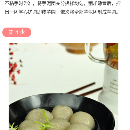
不粘手时为准，将芋泥团充分搓揉均匀，稍加静置后，捏
出一团掌心搓圆即成芋圆，依次将全部芋泥团制成芋圆。
第 4 步