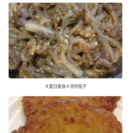
＃夏日素食＃凉拌茄子