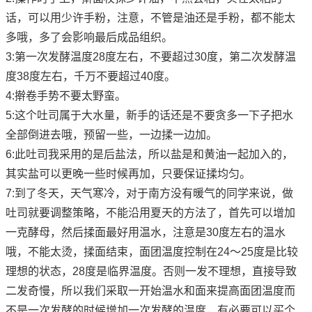
话，可以用少许手粉，注意，不管是油还是手粉，都不能太
多哦，多了会影响最后成品组织。
3:第一次发酵温度28度左右，不要超过30度，第二次发酵温
度38度左右，千万不要超过40度。
4:擀卷手势不要太野蛮。
5:这个吐司属于大水量，新手的话还是不要贪多一下子把水
全部倒进去哦，预留一些，一边揉一边加。
6:此吐司我采用的是后盐法，所以盐是和黄油一起加入的，
其实盐可以更晚一些时候再加，只要保证揉均匀。
7:到了冬天，天气寒冷，对于南方没有暖气的同学来说，做
吐司就要调整策略，不能沿用夏天的方法了，首先可以增加
一克酵母，然后揉面最好用温水，注意是30度左右的温水
哦，不能太烫，揉面结束，面团温度控制在24～25度是比较
理想的状态，28度是临界温度。否则一发不理想，直接导致
二发奇慢，所以我们采取一开始温水和面来提高面团温度而
不是一次发酵的时候增加一次发酵的温度，有必要可以买个