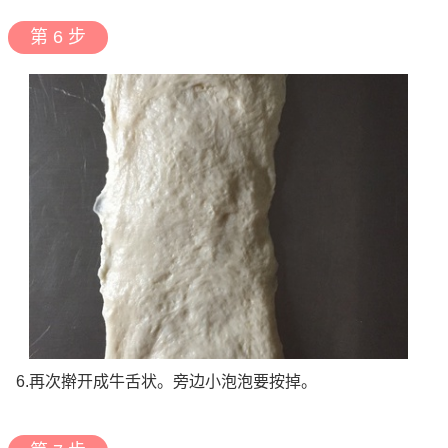
第 6 步
6.再次擀开成牛舌状。旁边小泡泡要按掉。