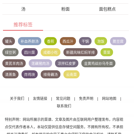
汤
粉面
面包糕点
推荐标签
罐头
补血养颜汤
香煎
西瓜汁
干锅
泡饭
脆豆腐
绿豆粥
四川菜
成都小吃
新疆风味红焖羊排
晋菜
黄芪羊肉汤
莲藕猪肉汤
凉拌红皮萝
韭黄鸡丝炒乌冬面
清蒸鱼
炸鸡块
排骨藕汤
云南菜
关于我们
|
友情链接
|
常见问题
|
免责声明
|
网站地图
|
联系我们
特别声明：网站所展示的菜谱、文章及图片由互联网用户整理发布，内容观
点仅代表作者本人，本站仅提供信息存储空间服务，不拥有所有权，不承担