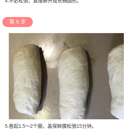
4.不必松弛，直接擀开成长椭圆形。
第 5 步
5.卷起1.5～2个圈，盖保鲜膜松弛15分钟。