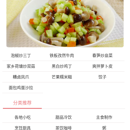
泡椒炒三丁
铁板孜然牛肉
春笋炒韭菜
家乡荷塘炒双菇
黑白炒鸡丁
爽拌萝卜皮
糟卤凤爪
芒果糯米糍
饺子
面包鸡蛋沙拉
分类推荐
各地小吃
甜品冷饮
主食制作
烹饪厨具
茶饮咖啡
粥