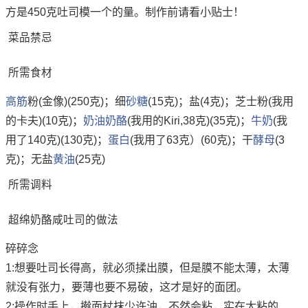
方是450克吐司模一个的量。制作前请看小贴士！
菜品禁忌
所需食材
高筋
粉(金像)(250克)；细
砂糖
(15克)；盐(4克)；芝士粉(我用
的卡夫)(10克)；
奶油
奶酪
(我用的Kiri,38克)(35克)；
牛奶
(我
用了140克)(130克)；
蛋白
(我用了63克）(60克)；干
酵母
(3
克)；无盐
黄油
(25克)
所需调料
超绵奶酪咸吐司的做法
碎碎念
1:想要吐司长得高，就必须揉出膜，但是膜不能太薄，太薄
就没有张力，要薄也要不易破，这才是好的面团。
2:操作时手上，擀面杖抹少许油，不然会粘，实在太粘的