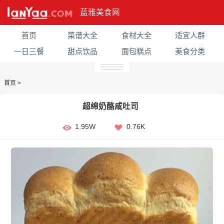
蓝雅美食网
首页
菜谱大全
食材大全
适宜人群
一日三餐
甜点饮品
面包糕点
美食分类
首页
>
超绵奶酪咸吐司
1.95W
0.76K