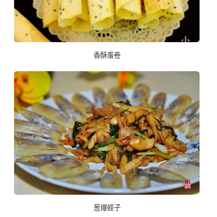
香酥蛋卷
葱爆蛏子