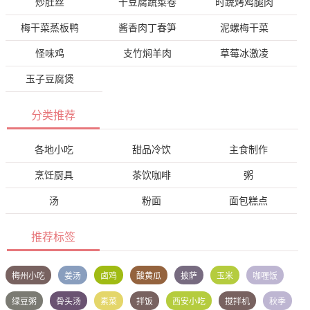
炒肚丝
干豆腐蔬菜卷
时蔬烤鸡腿肉
梅干菜蒸板鸭
酱香肉丁春笋
泥螺梅干菜
怪味鸡
支竹焖羊肉
草莓冰激凌
玉子豆腐煲
分类推荐
各地小吃
甜品冷饮
主食制作
烹饪厨具
茶饮咖啡
粥
汤
粉面
面包糕点
推荐标签
梅州小吃
姜汤
卤鸡
酸黄瓜
披萨
玉米
咖喱饭
绿豆粥
骨头汤
素菜
拌饭
西安小吃
搅拌机
秋季