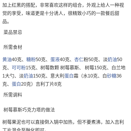
加上红黑的搭配，非常喜欢这样的组合，外观上给人一种视
觉的享受，味道更是十分诱人，很精致小巧的一款餐后甜
品。
菜品禁忌
所需食材
黄油
40克、
糖粉
50克、
蛋液
40克、
杏仁
粉50克、淡
奶油
50
克、
可可粉
15克、树莓数颗 树莓慕斯、 树莓150克、白兰地
1大勺、淡
奶油
150克、意大利
蛋白
霜（水10克、白
砂糖
36
克、
蛋白
20克）吉利丁片8克
所需调料
树莓慕斯巧克力塔的做法
树莓果泥也可以直接倒入锅中加热，但不要煮沸，加入吉利
丁片混合至融化即可。