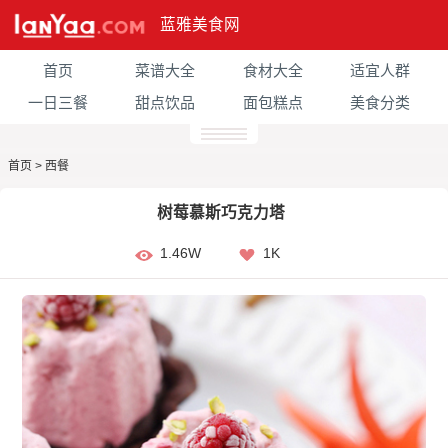
蓝雅美食网
首页
菜谱大全
食材大全
适宜人群
一日三餐
甜点饮品
面包糕点
美食分类
首页
>
西餐
树莓慕斯巧克力塔
1.46W
1K