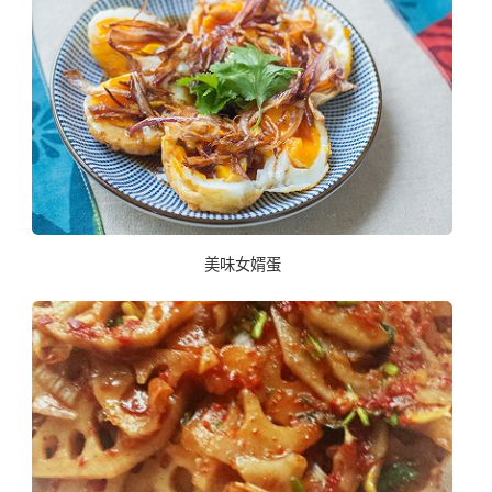
美味女婿蛋