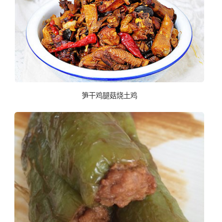
笋干鸡腿菇烧土鸡