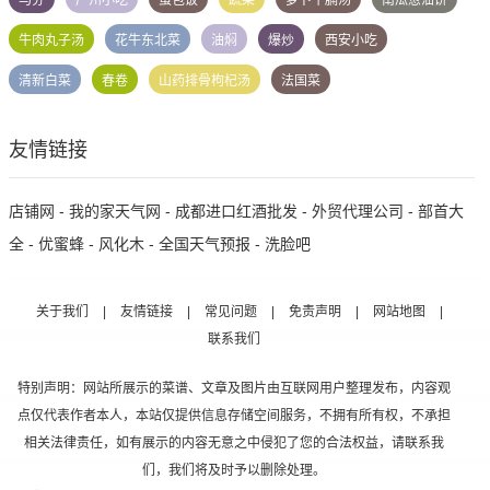
牛肉丸子汤
花牛东北菜
油焖
爆炒
西安小吃
清新白菜
春卷
山药排骨枸杞汤
法国菜
友情链接
店铺网
-
我的家天气网
-
成都进口红酒批发
-
外贸代理公司
-
部首大
全
-
优蜜蜂
-
风化木
-
全国天气预报
-
洗脸吧
关于我们
|
友情链接
|
常见问题
|
免责声明
|
网站地图
|
联系我们
特别声明：网站所展示的菜谱、文章及图片由互联网用户整理发布，内容观
点仅代表作者本人，本站仅提供信息存储空间服务，不拥有所有权，不承担
相关法律责任，如有展示的内容无意之中侵犯了您的合法权益，请联系我
们，我们将及时予以删除处理。