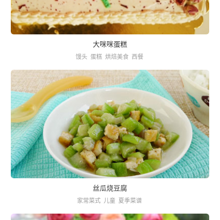
大咪咪蛋糕
馒头
蛋糕
烘焙美食
西餐
丝瓜烧豆腐
家常菜式
儿童
夏季菜谱