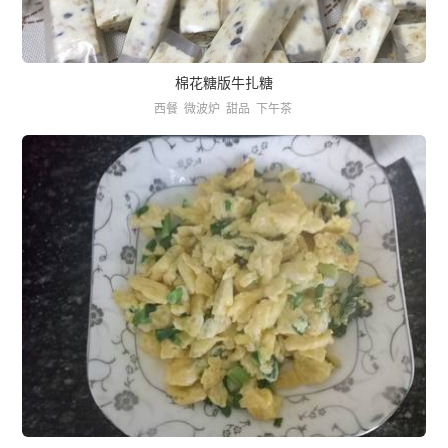
棉花糖版牛扎糖
西餐
微波炉
甜品
下午茶