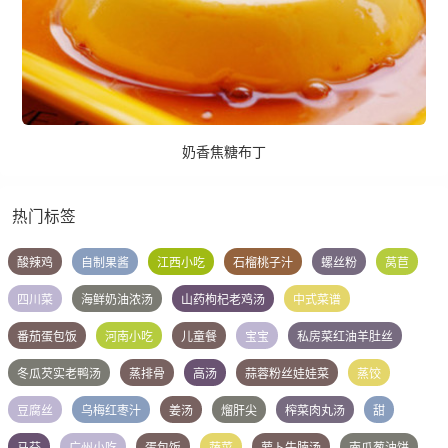
奶香焦糖布丁
热门标签
酸辣鸡
自制果酱
江西小吃
石榴桃子汁
螺丝粉
莴苣
四川菜
海鲜奶油浓汤
山药枸杞老鸡汤
中式菜谱
番茄蛋包饭
河南小吃
儿童餐
宝宝
私房菜红油羊肚丝
冬瓜芡实老鸭汤
蒸排骨
高汤
蒜蓉粉丝娃娃菜
蒸饺
豆腐丝
乌梅红枣汁
姜汤
熘肝尖
榨菜肉丸汤
甜
马芬
广州小吃
蛋包饭
蔬菜
萝卜牛腩汤
南瓜葱油饼