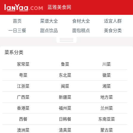
蓝雅美食网
首页
菜谱大全
食材大全
适宜人群
一日三餐
甜点饮品
面包糕点
美食分类
菜系分类
家常菜
鲁菜
川菜
粤菜
东北菜
徽菜
江浙菜
闽菜
湘菜
广西菜
新疆菜
地方菜
香港菜
福州菜
兰州菜
西餐
日韩餐
东南亚菜
澳洲菜
清真菜
蒙古菜