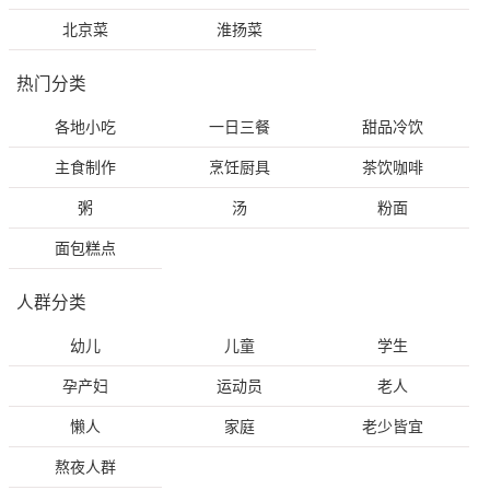
北京菜
淮扬菜
热门分类
各地小吃
一日三餐
甜品冷饮
主食制作
烹饪厨具
茶饮咖啡
粥
汤
粉面
面包糕点
人群分类
幼儿
儿童
学生
孕产妇
运动员
老人
懒人
家庭
老少皆宜
熬夜人群