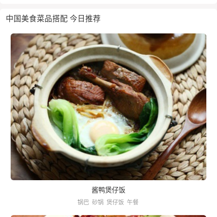
中国美食菜品搭配 今日推荐
酱鸭煲仔饭
锅巴
砂锅
煲仔饭
午餐