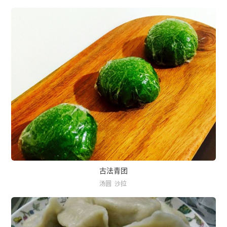
古法青团
汤圆
沙拉