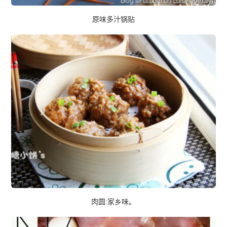
原味多汁锅贴
肉圆:家乡味。