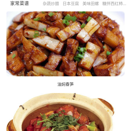
家常菜谱
杂蔬炒腊
日本豆腐
美味田螺
糖拌西红柿
粽
油焖春笋