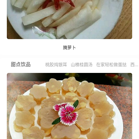
腌萝卜
甜点饮品
桃胶炖银耳
山楂桂圆汤
在家轻松做蛋挞
西瓜牛奶蜜豆冰