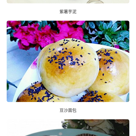
紫薯芋泥
豆沙面包