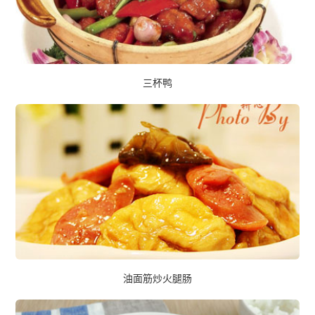
三杯鸭
油面筋炒火腿肠