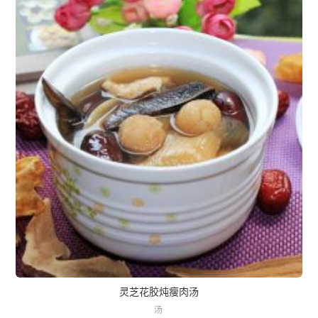
灵芝花胶炖瘦肉汤
汤