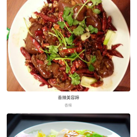
香辣美容蹄
香辣