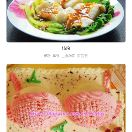
肠粉
米粉
早餐
主食粉面
家庭餐