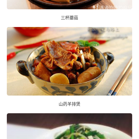
三杯蘑菇
山药羊排煲