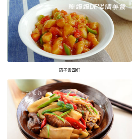
茄子素四鲜