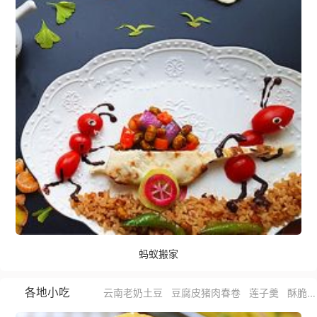
蚂蚁搬家
各地小吃
云南老奶土豆
豆腐皮猪肉春卷
莲子羹
酥脆小麻花