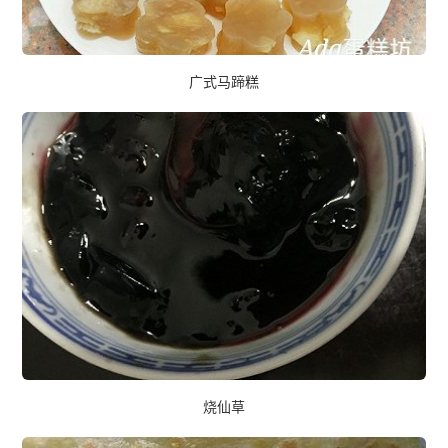
广式马蹄糕
烧仙草